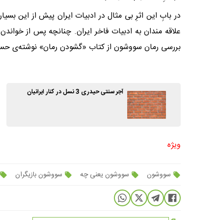
در بابِ این اثرِ بى مثال در ادبیات ایران پیش از این بس
علاقه مندان به ادبیات فاخر ایران. چنانچه پس از خواندن
بررسى رمان سووشون از کتاب «گشودن رمان» نوشته‌ى حسین 
آجر سنتی حیدری 3 نسل در کنار ایرانیان
ویژه
سووشون
سووشون یعنی چه
سووشون بازیگران