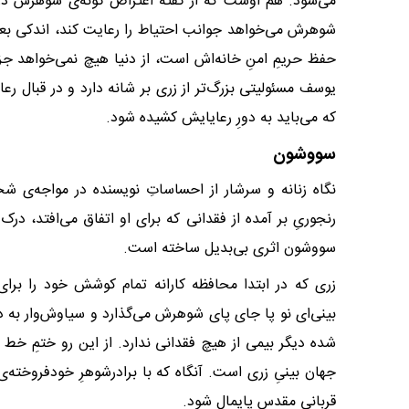
مى‌شود. هم اوست که از گفته اعتراض گونه‌ى شوهرش در م
شوهرش مى‌خواهد جوانب احتیاط را رعایت کند، اندکى بع
حفظ حریمِ امنِ خانه‌اش است، از دنیا هیچ نمى‌خواهد ج
یوسف مسئولیتى بزرگ‌تر از زرى بر شانه دارد و در قبا
که مى‌باید به دورِ رعایایش کشیده شود.
سووشون
نگاه زنانه و سرشار از احساساتِ نویسنده در مواجه‌ى ش
رنجورىِ بر آمده از فقدانى که براى او اتفاق مى‌افتد، در
سووشون اثرى بى‌بدیل ساخته است.
زرى که در ابتدا محافظه کارانه تمام کوشش خود را براى 
بینى‌اى نو پا جاى پاى شوهرش مى‌گذارد و سیاوش‌وار به دو
شده دیگر بیمى از هیچ فقدانى ندارد. از این رو ختمِ خط د
جهان بینىِ زرى است. آنگاه که با برادرشوهرِ خودفروخته
قربانىِ مقدس پایمال شود.