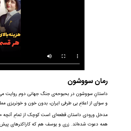
رمان سووشون
داستانِ سووشون در بحبوحه‌ى جنگ جهانى دوم روایت مى‌شو
و سواى از اعلامِ بى طرفى ایران، بدون خون و خونریزى ممل
مدخل ورودى داستان قطعه‌اى است کوچک از تمامِ آنچه خ
همه دعوت شده‌اند. زرى و یوسف هم که کاراکترهاى پیش 