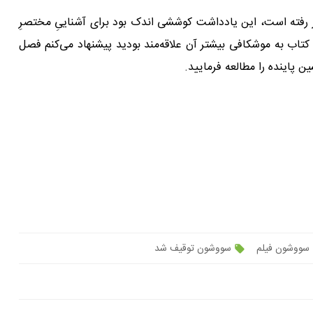
یار رفته است، این یادداشت کوششى اندک بود براى آشنایىِ مختصرِ
 کتاب به موشکافى بیشتر آن علاقه‌مند بودید پیشنهاد مى‌کنم فصل
پاینده را مطالعه فرمایید.
سووشون فیلم
سووشون توقیف شد