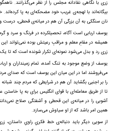
زرى با نگاهى نقادانه مجلس را از نظر مى‌گذرانند. ناهم
بیگانه‌اند با لهجه‌ى غریب خود مضحکه‌اى به پا کرده‌اند.
نان سنگکى به آن بزرگى آن هم در میانه‌ى قحطى، درست وقت
یوسف اربابى است آگاه، تحصیلکرده در فرنگ و سرد و گرم 
همیشه در مقامِ معلم و مراقبِ رعیتش بوده نمی‌تواند این
زرى رد و بدل مى‌شود نمونه‌اى تکرار شونده است که تا یک 
یوسف از وضع موجود به تنگ آمده، تمام زمینداران و ارباب‌
مى‌فروشند اما در این میان این یوسف است که صداى مردم شد
را بر اجنبى بگشاید آن هم در شرایطى که مردم چند شبانه 
تا از طریق معامله‌اى با قواى انگلیس براى به پا خاست
آشوبى را در میانه‌ى این قحطى و آشفتگى صلاح نمى‌دا
همین امر باشد که از او سیاوش مى‌سازد.
از سویى دیگر باید دنباله‌ى خط فکرىِ راوىِ داستان، زر