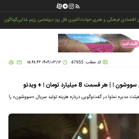
اقتصادی
فرهنگی و هنری
حوادث
آشپزی
فال روز
دیپلماسی
رژیم غذایی
گوناگون
کد مطلب: 47955
۱۴۰۴/۰۳/۱۲ ۱۵:۴۸:۴۶
مت 8 میلیارد تومان ! + ویدئو
 مدیره نماوا در گفت‌وگویی درباره هزینه تولید سریال «سووشون» را