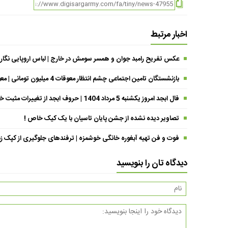
اخبار مرتبط
عکس تفریح رامبد جوان و همسر سومش در خارج | لباس اروپایی نگار
بازنشستگان تامین اجتماعی چشم انتظار معوقات 4 میلیون تومانی | معوقات فروردین حقوق بازنشستگان کی واریز می شود ؟
فال ابجد امروز یکشنبه 5 مرداد 1404 | حروف ابجد از تغییرات مثبت خبر می‌دهند !
تصاویر دیده نشده از جشن پایان تاسیان با یک کیک خاص !
فوت و فن تهیه آبغوره خانگی خوشمزه | ترفندهای جلوگیری از کپک زد
دیدگاه تان را بنویسید