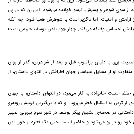
جلس عقد بیمناک مى‌شود. زرى که با رویه‌اى محافظه کارانه از
د از سوى شوهر و پسرش، ترسو خوانده مى‌شود. این زن که در پى
ز آرامش و امنیت. اما ناگزیر است با شوهرش همپا شود، چه آنکه
ل رعایایش احساس وظیفه مى‌کند. چهار چوب امن یوسف حریمى است
خصیت زرى با دنیاى پرآشوبِ قبل و بعد از شوهرش، گذر از روان
ک متفاوت او از مسایل سیاسىِ جهان اطرافش در انتهاى داستان، از
حفظ امنیت خانواده به کار مى‌برد، در انتهاى داستان، با جهان
ر از ترس به اسقبال خطر مى‌رود. او که با بزرگترین ترسش روبه‌رو
استانى در صحنه‌ى تشییعِ پیکر یوسف در شهر نمودِ بیرونىِ تغییر
‌ى خود رو در رو مى‌شود و حاضر نیست حتى یک قطره از خونِ این