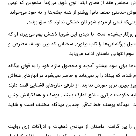
گونىِ مجلس عقد از همان ابتدا توى ذوق می‌زند! مدعوین که نیمى
 خوش خدمتى صنف نانوا بیشتر از همه چشم‌ها را به خود مى‌خواند.
ی‌که نیمى از مردم شهر نان خشکى ندارند که سق بزنند.
روزگار چشیده است. با دیدن این شوربا ذهنش بهم می‌ریزد، او که
 قبیل بزرگنمایى‌ها را تاب بیاورد. سخنانى که بین یوسف معترض و
سوم انتهایى داستان ادامه مى‌یابد.
ها براى سود بیشتر، آذوقه و محصولِ مازاد خود را به قواى بیگانه
ه، که بیداد را بر نمى‌تابد و حاصر نمى‌شود در انبارهاى غله‌اش
روز چیزى براى خوردن ندارند. از طرفى خان‌هاى قشقایى قصد دارند
ن علیه حکومت مرکزى سلاح تدارک ببینند. یوسف و همفکرانش چنین
نند. دیدگاه یوسف خط تلاقىِ چندین دیدگاه مختلف است و شاید
ى را پى گرفت. داستان از میانه‌ى ذهنیات و ادراکات زرى روایت