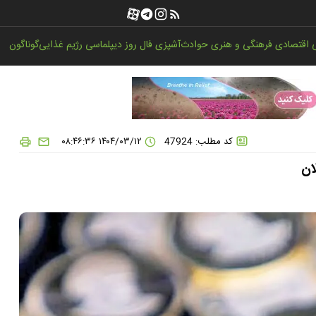
اقتصادی
فرهنگی و هنری
حوادث
آشپزی
فال روز
دیپلماسی
رژیم غذایی
گوناگون
کد مطلب: 47924
۱۴۰۴/۰۳/۱۲ ۰۸:۴۶:۳۶