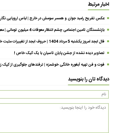
اخبار مرتبط
عکس تفریح رامبد جوان و همسر سومش در خارج | لباس اروپایی نگار
بازنشستگان تامین اجتماعی چشم انتظار معوقات 4 میلیون تومانی | معوقات فروردین حقوق بازنشستگان کی واریز می شود ؟
فال ابجد امروز یکشنبه 5 مرداد 1404 | حروف ابجد از تغییرات مثبت خبر می‌دهند !
تصاویر دیده نشده از جشن پایان تاسیان با یک کیک خاص !
فوت و فن تهیه آبغوره خانگی خوشمزه | ترفندهای جلوگیری از کپک زد
دیدگاه تان را بنویسید