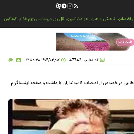
اقتصادی
فرهنگی و هنری
حوادث
آشپزی
فال روز
دیپلماسی
رژیم غذایی
گوناگون
کد مطلب: 47742
۱۴۰۴/۰۳/۰۷ ۱۲:۵۸:۳۸
شهاب دارابی، بلاگر و راننده کامیون در کرمانشاه، در پی انتشار مطالبی در خصوص از ‎اعتصاب کامیونداران بازداشت و صفحه اینستاگرام