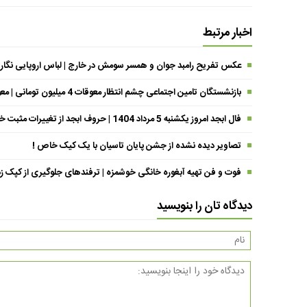
اخبار مرتبط
عکس تفریح رامبد جوان و همسر سومش در خارج | لباس اروپایی نگار
بازنشستگان تامین اجتماعی چشم انتظار معوقات 4 میلیون تومانی | معوقات فروردین حقوق بازنشستگان کی واریز می شود ؟
فال ابجد امروز یکشنبه 5 مرداد 1404 | حروف ابجد از تغییرات مثبت خبر می‌دهند !
تصاویر دیده نشده از جشن پایان تاسیان با یک کیک خاص !
فوت و فن تهیه آبغوره خانگی خوشمزه | ترفندهای جلوگیری از کپک زد
دیدگاه تان را بنویسید