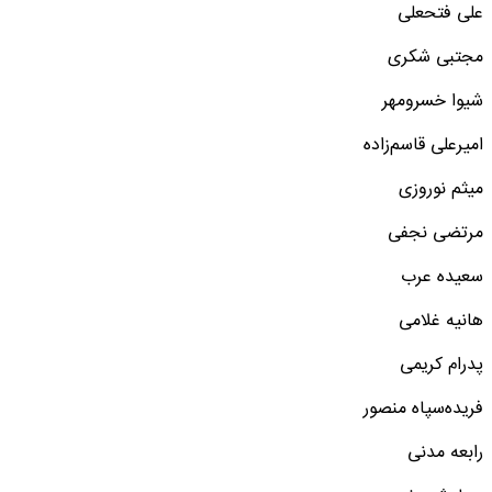
علی فتحعلی
مجتبی شکری
شیوا خسرومهر
امیرعلی قاسم‌زاده
میثم نوروزی
مرتضی نجفی
سعیده عرب
هانیه غلامی
پدرام کریمی
فریده‌سپاه منصور
رابعه مدنی