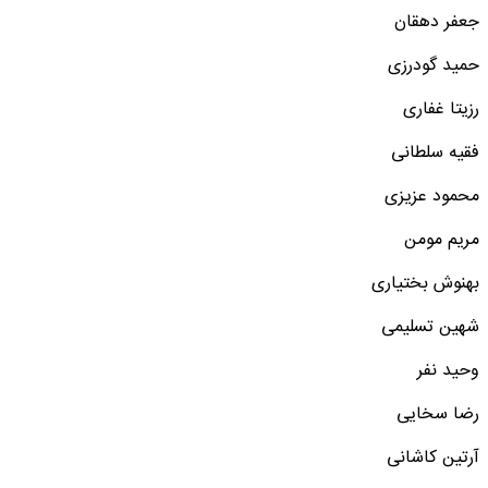
جعفر دهقان
حمید گودرزی
رزیتا غفاری
فقیه سلطانی
محمود عزیزی
مریم مومن
بهنوش بختیاری
شهین تسلیمی
وحید نفر
رضا سخایی
آرتین کاشانی