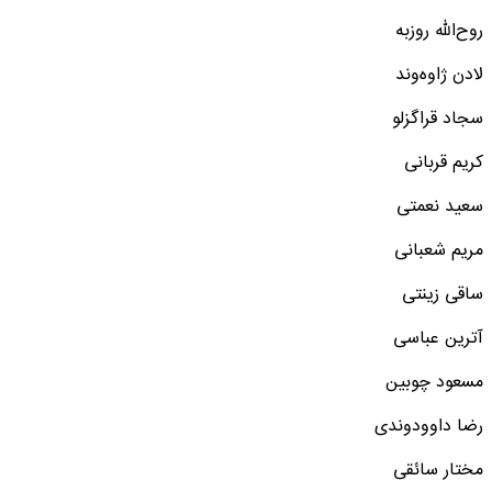
روح‌الله روزبه
لادن ژاوه‌وند
سجاد قراگزلو
کریم قربانی
سعید نعمتی
مریم شعبانی
ساقی زینتی
آترین عباسی
مسعود چوبین
رضا داوودوندی
مختار سائقی