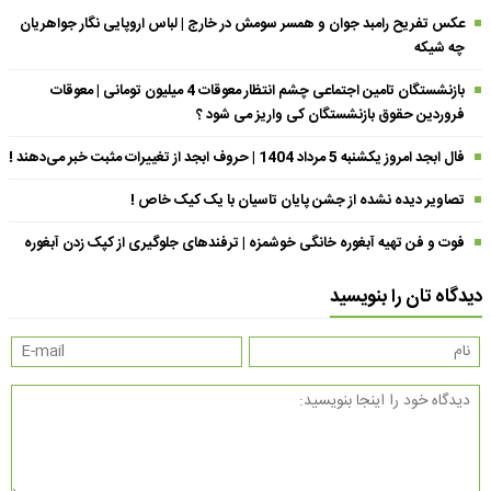
عکس تفریح رامبد جوان و همسر سومش در خارج | لباس اروپایی نگار جواهریان
چه شیکه
بازنشستگان تامین اجتماعی چشم انتظار معوقات 4 میلیون تومانی | معوقات
فروردین حقوق بازنشستگان کی واریز می شود ؟
فال ابجد امروز یکشنبه 5 مرداد 1404 | حروف ابجد از تغییرات مثبت خبر می‌دهند !
تصاویر دیده نشده از جشن پایان تاسیان با یک کیک خاص !
فوت و فن تهیه آبغوره خانگی خوشمزه | ترفندهای جلوگیری از کپک زدن آبغوره
دیدگاه تان را بنویسید