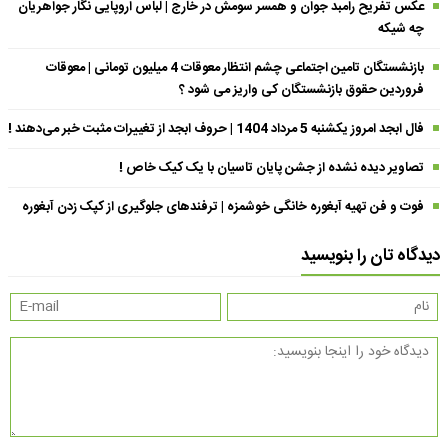
عکس تفریح رامبد جوان و همسر سومش در خارج | لباس اروپایی نگار جواهریان
چه شیکه
بازنشستگان تامین اجتماعی چشم انتظار معوقات 4 میلیون تومانی | معوقات
فروردین حقوق بازنشستگان کی واریز می شود ؟
فال ابجد امروز یکشنبه 5 مرداد 1404 | حروف ابجد از تغییرات مثبت خبر می‌دهند !
تصاویر دیده نشده از جشن پایان تاسیان با یک کیک خاص !
فوت و فن تهیه آبغوره خانگی خوشمزه | ترفندهای جلوگیری از کپک زدن آبغوره
دیدگاه تان را بنویسید