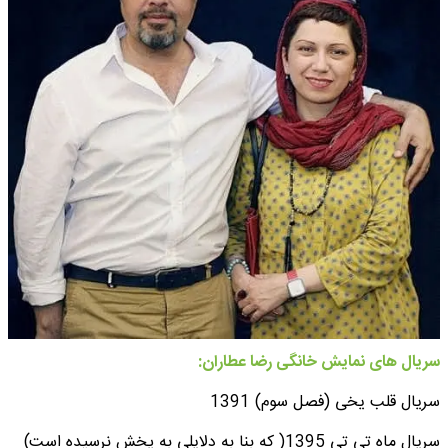
سریال های نمایش خانگی رضا عطاران:​
سریال قلب یخی (فصل سوم) 1391
سریال ماه تی تی 1395( که بنا به دلایلی به پخش نرسیده است)