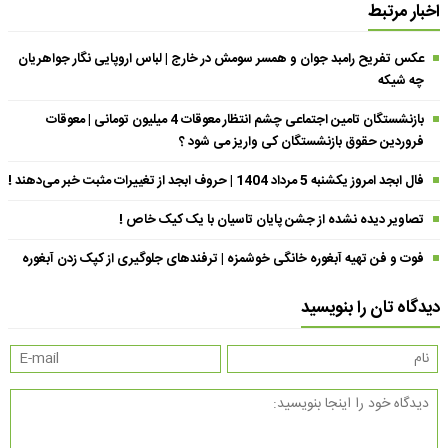
اخبار مرتبط
عکس تفریح رامبد جوان و همسر سومش در خارج | لباس اروپایی نگار جواهریان
چه شیکه
بازنشستگان تامین اجتماعی چشم انتظار معوقات 4 میلیون تومانی | معوقات
فروردین حقوق بازنشستگان کی واریز می شود ؟
فال ابجد امروز یکشنبه 5 مرداد 1404 | حروف ابجد از تغییرات مثبت خبر می‌دهند !
تصاویر دیده نشده از جشن پایان تاسیان با یک کیک خاص !
فوت و فن تهیه آبغوره خانگی خوشمزه | ترفندهای جلوگیری از کپک زدن آبغوره
دیدگاه تان را بنویسید