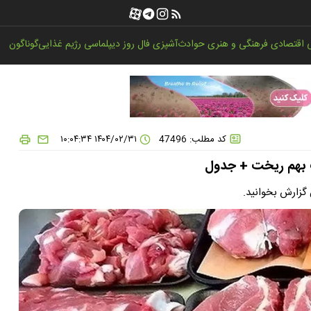
اقتصادی
فرهنگی و هنری
حوادث
آشپزی
فال روز
دیپلماسی
رژیم غذایی
گوناگون
کد مطلب: 47496
۱۴۰۴/۰۲/۳۱ ۱۰:۰۴:۳۴
 بهم ریخت + جدول