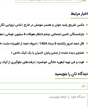
اخبار مرتبط
عکس تفریح رامبد جوان و همسر سومش در خارج | لباس اروپایی نگار
بازنشستگان تامین اجتماعی چشم انتظار معوقات 4 میلیون تومانی | معوقات فروردین حقوق بازنشستگان کی واریز می شود ؟
فال ابجد امروز یکشنبه 5 مرداد 1404 | حروف ابجد از تغییرات مثبت خبر می‌دهند !
تصاویر دیده نشده از جشن پایان تاسیان با یک کیک خاص !
فوت و فن تهیه آبغوره خانگی خوشمزه | ترفندهای جلوگیری از کپک زد
دیدگاه تان را بنویسید