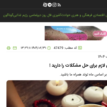
اقتصادی
فرهنگی و هنری
حوادث
آشپزی
فال روز
دیپلماسی
رژیم غذایی
گوناگون
کد مطلب: 47479
۱۴۰۴/۰۲/۳۱ ۱۳:۲۹:۱۱