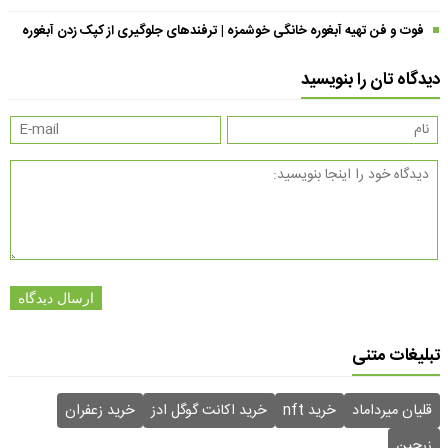
فوت و فن تهیه آبغوره خانگی خوشمزه | ترفندهای جلوگیری از کپک زدن آبغوره
دیدگاه تان را بنویسید
ارسال دیدگاه
تبلیغات متنی
قلیان میرداماد
خرید nft
خرید اکانت گوگل ادز
خرید زعفران
زرچین