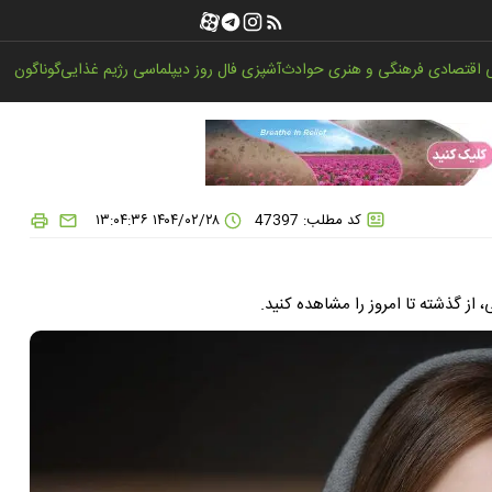
اقتصادی
فرهنگی و هنری
حوادث
آشپزی
فال روز
دیپلماسی
رژیم غذایی
گوناگون
کد مطلب: 47397
۱۴۰۴/۰۲/۲۸ ۱۳:۰۴:۳۶
از گذشته تا امروز را مشاهده کنید.