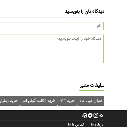
دیدگاه تان را بنویسید
تبلیغات متنی
قلیان میرداماد
خرید nft
خرید اکانت گوگل ادز
خرید زعفرا
درباره ما
تماس با ما