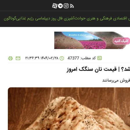
اقتصادی
فرهنگی و هنری
حوادث
آشپزی
فال روز
دیپلماسی
رژیم غذایی
گوناگون
کد مطلب: 47377
۱۴۰۴/۰۲/۲۸ ۲۱:۳۶:۳۹
شد؟ | قیمت نان سنگک امروز
 فروش می‌رسانند