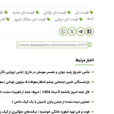
قیمت نان
قیمت نان لواش
قیمت نان جدید
افز
۱۴۰۳
قیمت نان دولتی
قیمت نان سنگک امروز
آخری
اخبار مرتبط
عکس تفریح رامبد جوان و همسر سومش در خارج | لباس اروپایی نگار
بازنشستگان تامین اجتماعی چشم انتظار معوقات 4 میلیون تومانی | معوقات فروردین حقوق بازنشستگان کی واریز می شود ؟
فال ابجد امروز یکشنبه 5 مرداد 1404 | حروف ابجد از تغییرات مثبت خبر می‌دهند !
تصاویر دیده نشده از جشن پایان تاسیان با یک کیک خاص !
فوت و فن تهیه آبغوره خانگی خوشمزه | ترفندهای جلوگیری از کپک زد