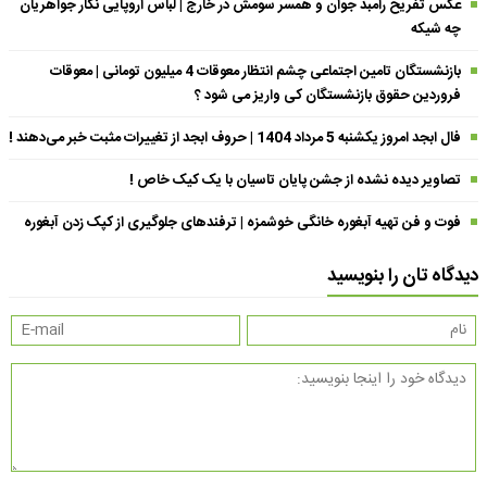
عکس تفریح رامبد جوان و همسر سومش در خارج | لباس اروپایی نگار جواهریان
چه شیکه
بازنشستگان تامین اجتماعی چشم انتظار معوقات 4 میلیون تومانی | معوقات
فروردین حقوق بازنشستگان کی واریز می شود ؟
فال ابجد امروز یکشنبه 5 مرداد 1404 | حروف ابجد از تغییرات مثبت خبر می‌دهند !
تصاویر دیده نشده از جشن پایان تاسیان با یک کیک خاص !
فوت و فن تهیه آبغوره خانگی خوشمزه | ترفندهای جلوگیری از کپک زدن آبغوره
دیدگاه تان را بنویسید