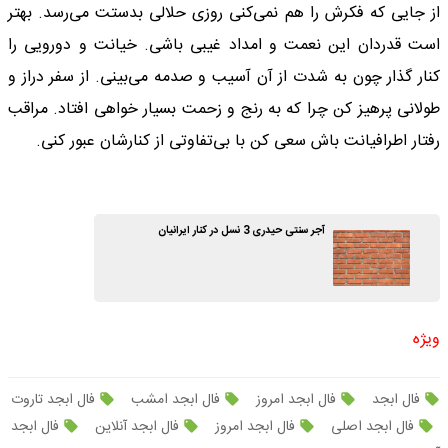
از جایی که فکرش را هم نمی‌کنی روزی حلالی بدستت می‌رسد. بهتر
است قدردان این نعمت و امداد غیبی باشی. خیانت و دورویی را
کنار گذار چون به شدت از آن آسیب و صدمه می‌بینی. از سفر دراز و
طولانی پرهیز کن چرا که به رنج و زحمت بسیار خواهی افتاد. مراقب
رفتار اطرافیانت باش سعی کن با بی‌تفاوتی از کنارشان عبور کنی.
آجر سنتی حیدری 3 نسل در کنار ایرانیان
ویژه
فال ابجد
فال ابجد امروز
فال ابجد امشب
فال ابجد تاروت
فال ابجد اصلی
فال ابجد امروز
فال ابجد آنلاین
فال ابجد