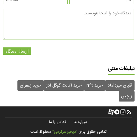
ارسال دیدگاه
تبلیغات متنی
قلیان میرداماد
خرید nft
خرید اکانت گوگل ادز
خرید زعفران
زرچین
درباره ما
تماس با ما
تمامی حقوق برای
"دیجی‌سرگرمی"
محفوظ است