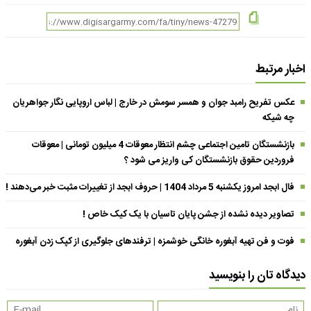
اخبار مرتبط
عکس تفریح رامبد جوان و همسر سومش در خارج | لباس اروپایی نگار جواهریان
چه شیکه
بازنشستگان تامین اجتماعی چشم انتظار معوقات 4 میلیون تومانی | معوقات
فروردین حقوق بازنشستگان کی واریز می شود ؟
فال ابجد امروز یکشنبه 5 مرداد 1404 | حروف ابجد از تغییرات مثبت خبر می‌دهند !
تصاویر دیده نشده از جشن پایان تاسیان با یک کیک خاص !
فوت و فن تهیه آبغوره خانگی خوشمزه | ترفندهای جلوگیری از کپک زدن آبغوره
دیدگاه تان را بنویسید