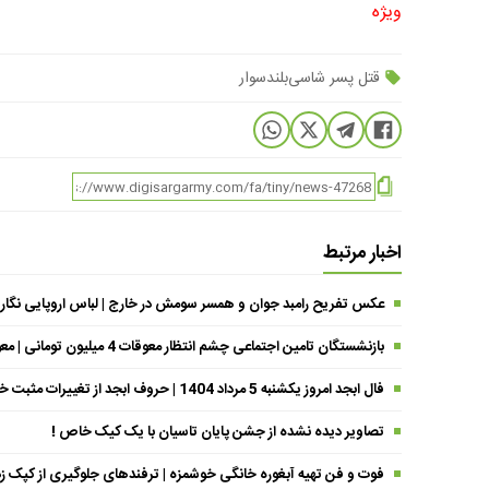
ویژه
قتل پسر شاسی‌بلندسوار
اخبار مرتبط
عکس تفریح رامبد جوان و همسر سومش در خارج | لباس اروپایی نگار
بازنشستگان تامین اجتماعی چشم انتظار معوقات 4 میلیون تومانی | معوقات فروردین حقوق بازنشستگان کی واریز می شود ؟
فال ابجد امروز یکشنبه 5 مرداد 1404 | حروف ابجد از تغییرات مثبت خبر می‌دهند !
تصاویر دیده نشده از جشن پایان تاسیان با یک کیک خاص !
فوت و فن تهیه آبغوره خانگی خوشمزه | ترفندهای جلوگیری از کپک زد