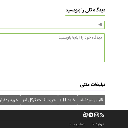
دیدگاه تان را بنویسید
تبلیغات متنی
قلیان میرداماد
خرید nft
خرید اکانت گوگل ادز
خرید زعفرا
درباره ما
تماس با ما