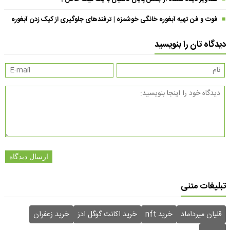
فوت و فن تهیه آبغوره خانگی خوشمزه | ترفندهای جلوگیری از کپک زدن آبغوره
دیدگاه تان را بنویسید
ارسال دیدگاه
تبلیغات متنی
قلیان میرداماد
خرید nft
خرید اکانت گوگل ادز
خرید زعفران