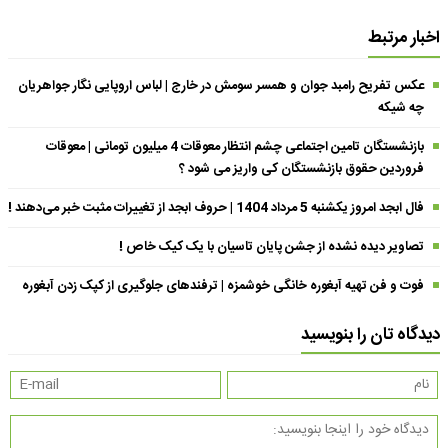
اخبار مرتبط
عکس تفریح رامبد جوان و همسر سومش در خارج | لباس اروپایی نگار جواهریان
چه شیکه
بازنشستگان تامین اجتماعی چشم انتظار معوقات 4 میلیون تومانی | معوقات
فروردین حقوق بازنشستگان کی واریز می شود ؟
فال ابجد امروز یکشنبه 5 مرداد 1404 | حروف ابجد از تغییرات مثبت خبر می‌دهند !
تصاویر دیده نشده از جشن پایان تاسیان با یک کیک خاص !
فوت و فن تهیه آبغوره خانگی خوشمزه | ترفندهای جلوگیری از کپک زدن آبغوره
دیدگاه تان را بنویسید