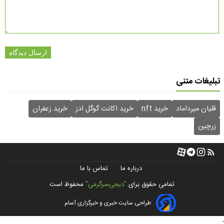
ارسال دیدگاه
تبلیغات متنی
قلیان میرداماد
خرید nft
خرید اکانت گوگل ادز
خرید زعفران
زرچین
درباره ما
تماس با ما
تمامی حقوق برای
"دیجی‌سرگرمی"
محفوظ است
طراحی سایت خبری و خبرگزاری آسام
;