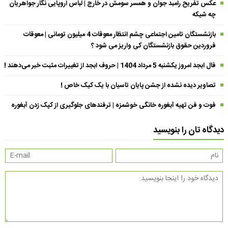
عکس تفریح رامبد جوان و همسر سومش در خارج | لباس اروپایی نگار جواهریان
چه شیکه
بازنشستگان تامین اجتماعی چشم انتظار معوقات 4 میلیون تومانی | معوقات
فروردین حقوق بازنشستگان کی واریز می شود ؟
فال ابجد امروز یکشنبه 5 مرداد 1404 | حروف ابجد از تغییرات مثبت خبر می‌دهند !
تصاویر دیده نشده از جشن پایان تاسیان با یک کیک خاص !
فوت و فن تهیه آبغوره خانگی خوشمزه | ترفندهای جلوگیری از کپک زدن آبغوره
دیدگاه تان را بنویسید