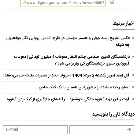
اخبار مرتبط
عکس تفریح رامبد جوان و همسر سومش در خارج | لباس اروپایی نگار جواهریان
چه شیکه
بازنشستگان تامین اجتماعی چشم انتظار معوقات 4 میلیون تومانی | معوقات
فروردین حقوق بازنشستگان کی واریز می شود ؟
فال ابجد امروز یکشنبه 5 مرداد 1404 | حروف ابجد از تغییرات مثبت خبر می‌دهند !
تصاویر دیده نشده از جشن پایان تاسیان با یک کیک خاص !
فوت و فن تهیه آبغوره خانگی خوشمزه | ترفندهای جلوگیری از کپک زدن آبغوره
دیدگاه تان را بنویسید