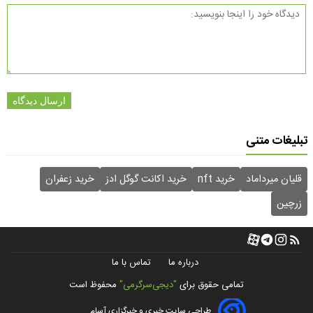
ارسال دیدگاه
تبلیغات متنی
قلیان میرداماد
خرید nft
خرید اکانت گوگل ادز
خرید زعفران
زرچین
درباره ما
تماس با ما
تمامی حقوق برای
"دیجی‌سرگرمی"
محفوظ است
طراحی سایت خبری و خبرگزاری آسام