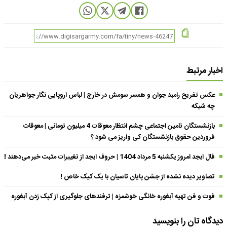
اخبار مرتبط
عکس تفریح رامبد جوان و همسر سومش در خارج | لباس اروپایی نگار جواهریان
چه شیکه
بازنشستگان تامین اجتماعی چشم انتظار معوقات 4 میلیون تومانی | معوقات
فروردین حقوق بازنشستگان کی واریز می شود ؟
فال ابجد امروز یکشنبه 5 مرداد 1404 | حروف ابجد از تغییرات مثبت خبر می‌دهند !
تصاویر دیده نشده از جشن پایان تاسیان با یک کیک خاص !
فوت و فن تهیه آبغوره خانگی خوشمزه | ترفندهای جلوگیری از کپک زدن آبغوره
دیدگاه تان را بنویسید