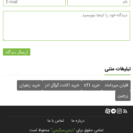
ارسال دیدگاه
تبلیغات متنی
قلیان میرداماد
خرید nft
خرید اکانت گوگل ادز
خرید زعفران
زرچین
درباره ما
تماس با ما
تمامی حقوق برای
"دیجی‌سرگرمی"
محفوظ است