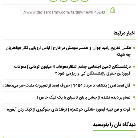
اخبار مرتبط
عکس تفریح رامبد جوان و همسر سومش در خارج | لباس اروپایی نگار جواهریان
چه شیکه
بازنشستگان تامین اجتماعی چشم انتظار معوقات 4 میلیون تومانی | معوقات
فروردین حقوق بازنشستگان کی واریز می شود ؟
فال ابجد امروز یکشنبه 5 مرداد 1404 | حروف ابجد از تغییرات مثبت خبر می‌دهند !
تصاویر دیده نشده از جشن پایان تاسیان با یک کیک خاص !
فوت و فن تهیه آبغوره خانگی خوشمزه | ترفندهای جلوگیری از کپک زدن آبغوره
دیدگاه تان را بنویسید