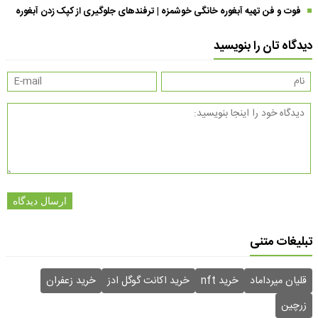
فوت و فن تهیه آبغوره خانگی خوشمزه | ترفندهای جلوگیری از کپک زدن آبغوره
دیدگاه تان را بنویسید
ارسال دیدگاه
تبلیغات متنی
قلیان میرداماد
خرید nft
خرید اکانت گوگل ادز
خرید زعفران
زرچین