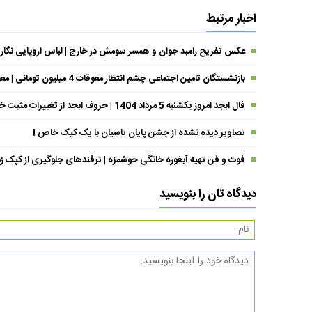
اخبار مرتبط
عکس تفریح رامبد جوان و همسر سومش در خارج | لباس اروپایی نگار
بازنشستگان تامین اجتماعی چشم انتظار معوقات 4 میلیون تومانی | معوقات فروردین حقوق بازنشستگان کی واریز می شود ؟
فال ابجد امروز یکشنبه 5 مرداد 1404 | حروف ابجد از تغییرات مثبت خبر می‌دهند !
تصاویر دیده نشده از جشن پایان تاسیان با یک کیک خاص !
فوت و فن تهیه آبغوره خانگی خوشمزه | ترفندهای جلوگیری از کپک زد
دیدگاه تان را بنویسید