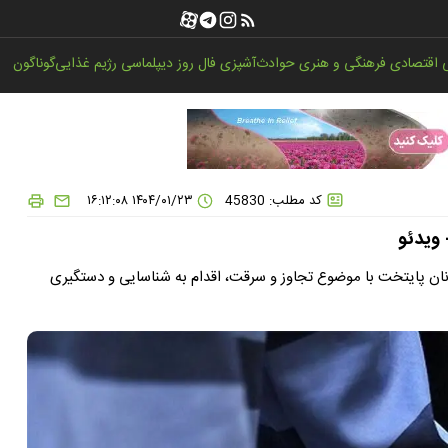
اقتصادی
فرهنگی و هنری
حوادث
آشپزی
فال روز
دیپلماسی
رژیم غذایی
گوناگون
کد مطلب: 45830
۱۴۰۴/۰۱/۲۳ ۱۶:۱۲:۰۸
ویدئو
نان پایتخت با موضوع تجاوز و سرقت، اقدام به شناسایی و دستگیری