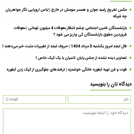
عکس تفریح رامبد جوان و همسر سومش در خارج | لباس اروپایی نگار جواهریان
چه شیکه
بازنشستگان تامین اجتماعی چشم انتظار معوقات 4 میلیون تومانی | معوقات
فروردین حقوق بازنشستگان کی واریز می شود ؟
فال ابجد امروز یکشنبه 5 مرداد 1404 | حروف ابجد از تغییرات مثبت خبر می‌دهند !
تصاویر دیده نشده از جشن پایان تاسیان با یک کیک خاص !
فوت و فن تهیه آبغوره خانگی خوشمزه | ترفندهای جلوگیری از کپک زدن آبغوره
دیدگاه تان را بنویسید