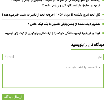
بازنشستگان تامین اجتماعی چشم انتظار معوقات 4 میلیون تومانی | معوقات
فروردین حقوق بازنشستگان کی واریز می شود ؟
فال ابجد امروز یکشنبه 5 مرداد 1404 | حروف ابجد از تغییرات مثبت خبر می‌دهند !
تصاویر دیده نشده از جشن پایان تاسیان با یک کیک خاص !
فوت و فن تهیه آبغوره خانگی خوشمزه | ترفندهای جلوگیری از کپک زدن آبغوره
دیدگاه تان را بنویسید
ارسال دیدگاه