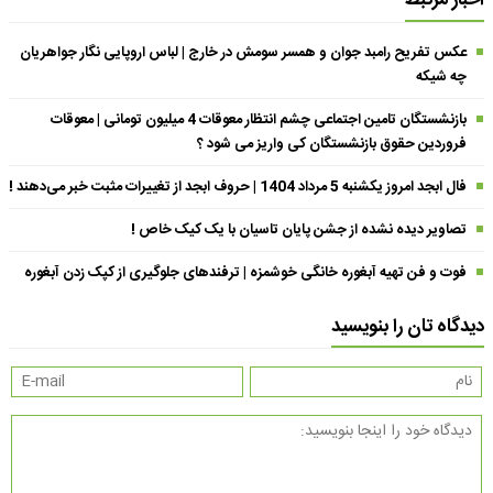
اخبار مرتبط
عکس تفریح رامبد جوان و همسر سومش در خارج | لباس اروپایی نگار جواهریان
چه شیکه
بازنشستگان تامین اجتماعی چشم انتظار معوقات 4 میلیون تومانی | معوقات
فروردین حقوق بازنشستگان کی واریز می شود ؟
فال ابجد امروز یکشنبه 5 مرداد 1404 | حروف ابجد از تغییرات مثبت خبر می‌دهند !
تصاویر دیده نشده از جشن پایان تاسیان با یک کیک خاص !
فوت و فن تهیه آبغوره خانگی خوشمزه | ترفندهای جلوگیری از کپک زدن آبغوره
دیدگاه تان را بنویسید