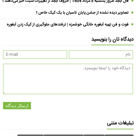
فال ابجد امروز یکشنبه 5 مرداد 1404 | حروف ابجد از تغییرات مثبت خبر می‌دهند !
تصاویر دیده نشده از جشن پایان تاسیان با یک کیک خاص !
فوت و فن تهیه آبغوره خانگی خوشمزه | ترفندهای جلوگیری از کپک زدن آبغوره
دیدگاه تان را بنویسید
ارسال دیدگاه
تبلیغات متنی