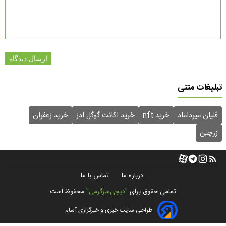
ارسال دیدگاه
تبلیغات متنی
قلیان میرداماد
خرید nft
خرید اکانت گوگل ادز
خرید زعفران
زرچین
درباره ما
تماس با ما
تمامی حقوق برای
"دیجی‌سرگرمی"
محفوظ است
طراحی سایت خبری و خبرگزاری آسام