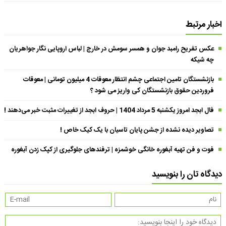
اخبار مرتبط
عکس تفریح رامبد جوان و همسر سومش در خارج | لباس اروپایی نگار جواهریان
چه شیکه
بازنشستگان تامین اجتماعی چشم انتظار معوقات 4 میلیون تومانی | معوقات
فروردین حقوق بازنشستگان کی واریز می شود ؟
فال ابجد امروز یکشنبه 5 مرداد 1404 | حروف ابجد از تغییرات مثبت خبر می‌دهند !
تصاویر دیده نشده از جشن پایان تاسیان با یک کیک خاص !
فوت و فن تهیه آبغوره خانگی خوشمزه | ترفندهای جلوگیری از کپک زدن آبغوره
دیدگاه تان را بنویسید