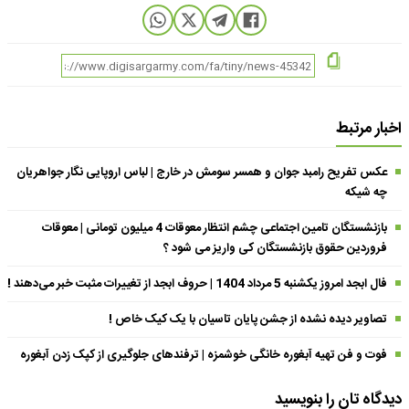
اخبار مرتبط
عکس تفریح رامبد جوان و همسر سومش در خارج | لباس اروپایی نگار جواهریان
چه شیکه
بازنشستگان تامین اجتماعی چشم انتظار معوقات 4 میلیون تومانی | معوقات
فروردین حقوق بازنشستگان کی واریز می شود ؟
فال ابجد امروز یکشنبه 5 مرداد 1404 | حروف ابجد از تغییرات مثبت خبر می‌دهند !
تصاویر دیده نشده از جشن پایان تاسیان با یک کیک خاص !
فوت و فن تهیه آبغوره خانگی خوشمزه | ترفندهای جلوگیری از کپک زدن آبغوره
دیدگاه تان را بنویسید