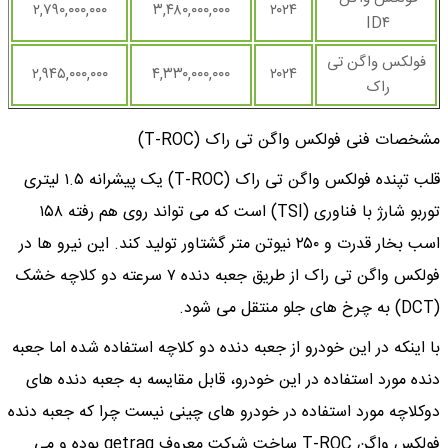
۲,۷۹۰,۰۰۰,۰۰۰
۳,۴۸۰,۰۰۰,۰۰۰
۲۰۲۴
ID۴
فولکس واگن تی
۲,۹۴۵,۰۰۰,۰۰۰
۴,۳۳۰,۰۰۰,۰۰۰
۲۰۲۴
راک
مشخصات فنی فولکس واگن تی راک (T-ROC)
قلب تپنده فولکس واگن تی راک (T-ROC) یک پیشرانه ۱.۵ لیتری
توربو شارژ با فناوری (TSI) است که می تواند روی هم رفته ۱۵۸
اسب بخار قدرت و ۲۵۰ نیوتن متر گشتاور تولید کند. این نیرو ها در
فولکس واگن تی راک از طریق جعبه دنده ۷ سرعته دو کلاچه خشک
(DCT) به چرخ های جلو منتقل می شود.
با اینکه در این خودرو از جعبه دنده دو کلاچه استفاده شده اما جعبه
دنده مورد استفاده در این خودرو، قابل مقایسه به جعبه دنده های
دوکلاچه مورد استفاده در خودرو های چینی نیست چرا که جعبه دنده
فولکس واگن T-ROC ساخت شرکت معروف getrag بوده و می