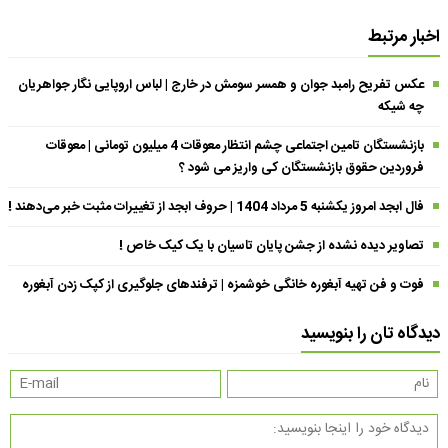
اخبار مرتبط
عکس تفریح رامبد جوان و همسر سومش در خارج | لباس اروپایی نگار جواهریان
چه شیکه
بازنشستگان تامین اجتماعی چشم انتظار معوقات 4 میلیون تومانی | معوقات
فروردین حقوق بازنشستگان کی واریز می شود ؟
فال ابجد امروز یکشنبه 5 مرداد 1404 | حروف ابجد از تغییرات مثبت خبر می‌دهند !
تصاویر دیده نشده از جشن پایان تاسیان با یک کیک خاص !
فوت و فن تهیه آبغوره خانگی خوشمزه | ترفندهای جلوگیری از کپک زدن آبغوره
دیدگاه تان را بنویسید