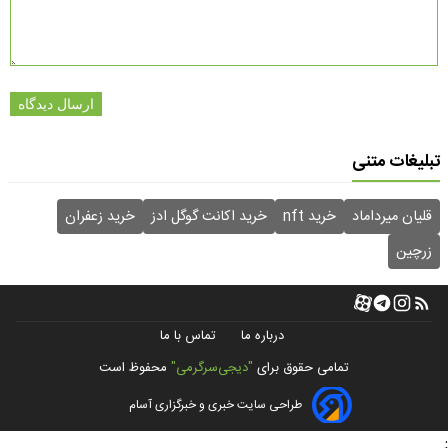
ارسال دیدگاه
تبلیغات متنی
قلیان میرداماد
خرید nft
خرید اکانت گوگل ادز
خرید زعفران
زرچین
درباره ما
تماس با ما
تمامی حقوق برای
"دیجی‌سرگرمی"
محفوظ است
طراحی سایت خبری و خبرگزاری آسام
;