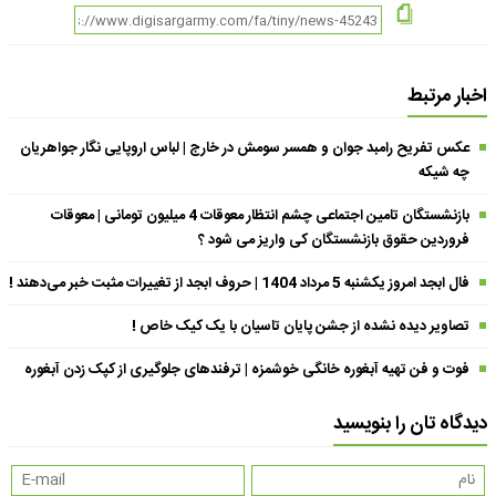
اخبار مرتبط
عکس تفریح رامبد جوان و همسر سومش در خارج | لباس اروپایی نگار جواهریان
چه شیکه
بازنشستگان تامین اجتماعی چشم انتظار معوقات 4 میلیون تومانی | معوقات
فروردین حقوق بازنشستگان کی واریز می شود ؟
فال ابجد امروز یکشنبه 5 مرداد 1404 | حروف ابجد از تغییرات مثبت خبر می‌دهند !
تصاویر دیده نشده از جشن پایان تاسیان با یک کیک خاص !
فوت و فن تهیه آبغوره خانگی خوشمزه | ترفندهای جلوگیری از کپک زدن آبغوره
دیدگاه تان را بنویسید