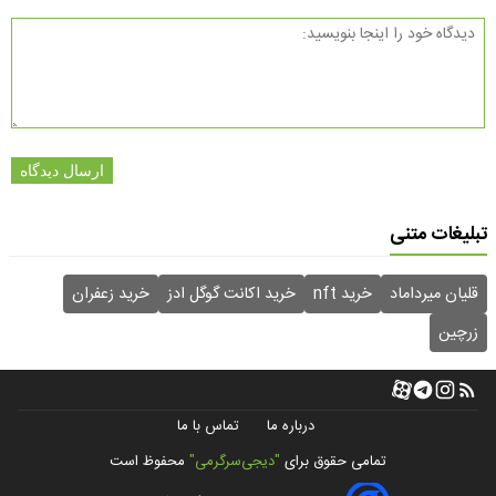
ارسال دیدگاه
تبلیغات متنی
قلیان میرداماد
خرید nft
خرید اکانت گوگل ادز
خرید زعفران
زرچین
درباره ما
تماس با ما
تمامی حقوق برای
"دیجی‌سرگرمی"
محفوظ است