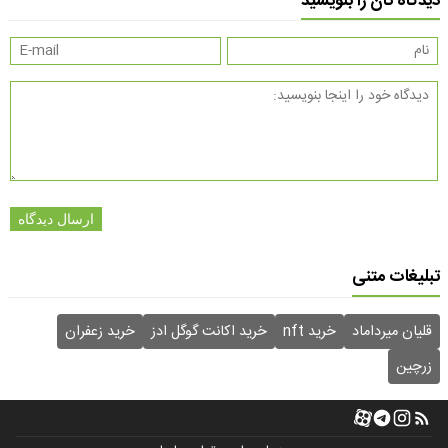
دیدگاه تان را بنویسید
ارسال دیدگاه
تبلیغات متنی
قلیان میرداماد
خرید nft
خرید اکانت گوگل ادز
خرید زعفران
زرچین