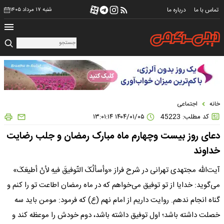
تماس با ما
درباره ما
شنبه ۱۷ مرداد ۱۴۰۵
خانه
اجتماعی
کد مطلب: 45223
۱۴۰۴/۰۱/۰۵ ۱۳:۰۱:۱۴
دعای روز بیست وچهارم ماه مبارک رمضان و جلب رضایت
خداوند
آیت‌الله مجتهدی تهرانی در شرح فراز «وأسألُکَ التّوفیقَ فیهِ لأنْ أطیعَکَ»
می‌گوید: خدایا از تو توفیق می‌خواهم که در ماه رمضان اطاعت تو را کنم و
گناه انجام ندهم. روایت داریم از امام نهم (ع) که فرمود: مومن باید سه
خصلت داشته باشد؛ اول توفیق داشته باشد، دوم خودش را موعظه کند و