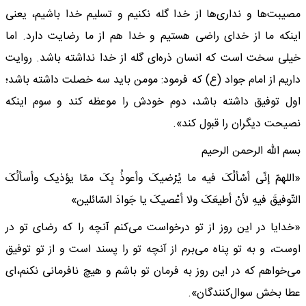
مصیبت‌ها و نداری‌ها از خدا گله نکنیم و تسلیم خدا باشیم، یعنی
اینکه ما از خدای راضی هستیم و خدا هم از ما رضایت دارد. اما
خیلی سخت است که انسان ذره‌ای گله از خدا نداشته باشد. روایت
داریم از امام جواد (ع) که فرمود: مومن باید سه خصلت داشته باشد؛
اول توفیق داشته باشد، دوم خودش را موعظه کند و سوم اینکه
نصیحت دیگران را قبول کند».
بسم الله الرحمن الرحیم
«اللهمّ إنّی أسْألُکَ فیه ما یُرْضیکَ وأعوذُ بِکَ ممّا یؤذیک وأسألُکَ
التّوفیقَ فیهِ لأنْ أطیعَکَ ولا أعْصیکَ یا جَوادَ السّائلین»
«خدایا در این روز از تو درخواست می‌کنم آنچه را که رضای تو در
اوست، و به تو پناه می‌برم از آنچه تو را پسند است و از تو توفیق
می‌خواهم که در این روز به فرمان تو باشم و هیچ نافرمانی نکنم،‌ای
عطا بخش سوال‌کنندگان».