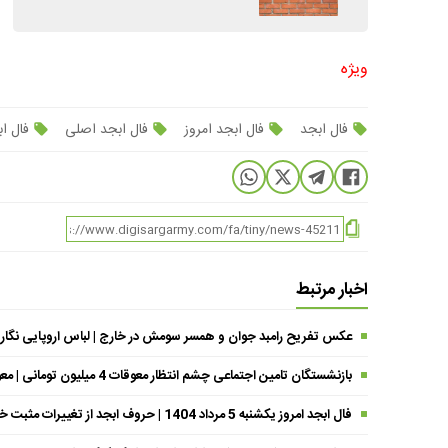
ویژه
فال ابجد
فال ابجد امروز
فال ابجد اصلی
فال اب
اخبار مرتبط
عکس تفریح رامبد جوان و همسر سومش در خارج | لباس اروپایی نگار
بازنشستگان تامین اجتماعی چشم انتظار معوقات 4 میلیون تومانی | معوقات فروردین حقوق بازنشستگان کی واریز می شود ؟
فال ابجد امروز یکشنبه 5 مرداد 1404 | حروف ابجد از تغییرات مثبت خبر می‌دهند !