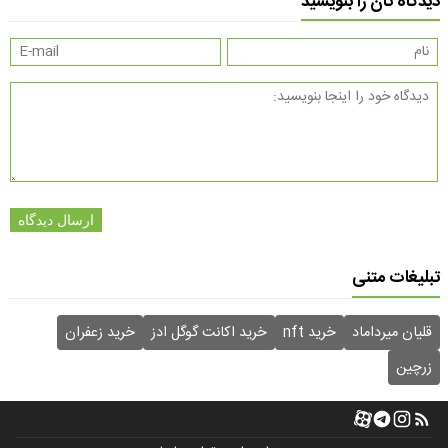
دیدگاه تان را بنویسید
ارسال دیدگاه
تبلیغات متنی
قلیان میرداماد
خرید nft
خرید اکانت گوگل ادز
خرید زعفران
زرچین