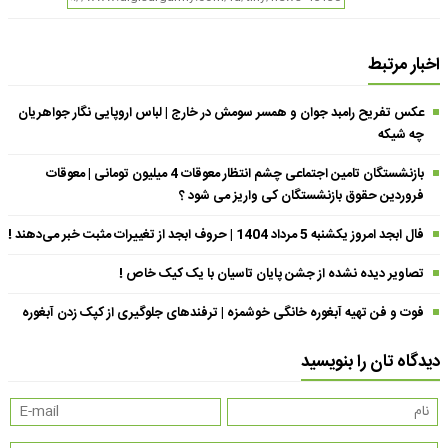
اخبار مرتبط
عکس تفریح رامبد جوان و همسر سومش در خارج | لباس اروپایی نگار جواهریان
چه شیکه
بازنشستگان تامین اجتماعی چشم انتظار معوقات 4 میلیون تومانی | معوقات
فروردین حقوق بازنشستگان کی واریز می شود ؟
فال ابجد امروز یکشنبه 5 مرداد 1404 | حروف ابجد از تغییرات مثبت خبر می‌دهند !
تصاویر دیده نشده از جشن پایان تاسیان با یک کیک خاص !
فوت و فن تهیه آبغوره خانگی خوشمزه | ترفندهای جلوگیری از کپک زدن آبغوره
دیدگاه تان را بنویسید