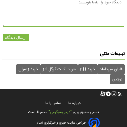
ارسال دیدگاه
تبلیغات متنی
قلیان میرداماد
خرید nft
خرید اکانت گوگل ادز
خرید زعفران
زرچین
درباره ما
تماس با ما
تمامی حقوق برای
"دیجی‌سرگرمی"
محفوظ است
طراحی سایت خبری و خبرگزاری آسام