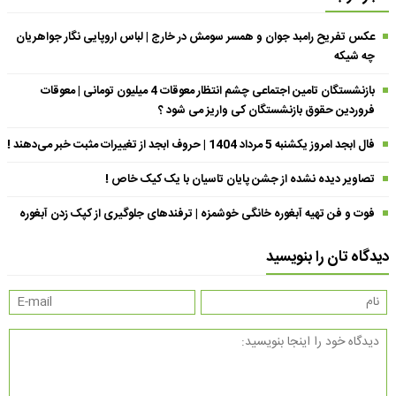
عکس تفریح رامبد جوان و همسر سومش در خارج | لباس اروپایی نگار جواهریان
چه شیکه
بازنشستگان تامین اجتماعی چشم انتظار معوقات 4 میلیون تومانی | معوقات
فروردین حقوق بازنشستگان کی واریز می شود ؟
فال ابجد امروز یکشنبه 5 مرداد 1404 | حروف ابجد از تغییرات مثبت خبر می‌دهند !
تصاویر دیده نشده از جشن پایان تاسیان با یک کیک خاص !
فوت و فن تهیه آبغوره خانگی خوشمزه | ترفندهای جلوگیری از کپک زدن آبغوره
دیدگاه تان را بنویسید