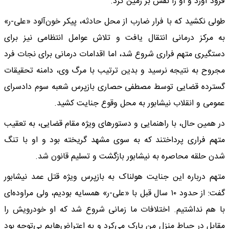
فرود آورد و او را نقش بر زمین کرد.
طولی نکشید که با فرار ضارب از محل حادثه، پیکر خون‌آلود «علی-ر»
به مرکز درمانی انتقال یافت و تلاش عوامل انتظامی نیز برای
دستگیری متهم فراری شروع شد، اما اقدامات درمانی برای نجات فرد
مجروح به نتیجه نرسید و بدین ترتیب با مرگ وی، دامنه تحقیقات
گسترده قضایی توسط مصطفی حصاری بازپرس شعبه سوم دادسرای
عمومی و انقلاب نیشابور به محل وقوع جنایت کشید.
در همین حال، با راهنمایی و دستورهای ویژه مقام قضایی، به تعقیب
متهم فراری پرداختند که به سوی مشهد گریخته بود و او با تنگ
شدن حلقه محاصره به نیشابور بازگشت و تسلیم قانون شد.
متهم درباره این جنایت هولناک به بازپرس ویژه قتل عمد نیشابور
گفت: از حدود ۱۰ سال قبل با «علی-ر» همسایه بودیم، ولی مراوده‌ای
با هم نداشتیم. اختلافات ما زمانی شروع شد که او خودرویش را
مقابل در حیاط منزل من پارک می‌کرد و به اعتراض‌هایم بی‌توجه بود