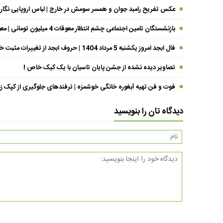
عکس تفریح رامبد جوان و همسر سومش در خارج | لباس اروپایی نگار
بازنشستگان تامین اجتماعی چشم انتظار معوقات 4 میلیون تومانی | معوقات فروردین حقوق بازنشستگان کی واریز می شود ؟
فال ابجد امروز یکشنبه 5 مرداد 1404 | حروف ابجد از تغییرات مثبت خبر می‌دهند !
تصاویر دیده نشده از جشن پایان تاسیان با یک کیک خاص !
فوت و فن تهیه آبغوره خانگی خوشمزه | ترفندهای جلوگیری از کپک زد
دیدگاه تان را بنویسید