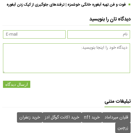
فوت و فن تهیه آبغوره خانگی خوشمزه | ترفندهای جلوگیری از کپک زدن آبغوره
دیدگاه تان را بنویسید
ارسال دیدگاه
تبلیغات متنی
قلیان میرداماد
خرید nft
خرید اکانت گوگل ادز
خرید زعفران
زرچین