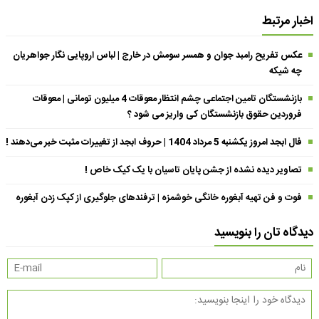
اخبار مرتبط
عکس تفریح رامبد جوان و همسر سومش در خارج | لباس اروپایی نگار جواهریان
چه شیکه
بازنشستگان تامین اجتماعی چشم انتظار معوقات 4 میلیون تومانی | معوقات
فروردین حقوق بازنشستگان کی واریز می شود ؟
فال ابجد امروز یکشنبه 5 مرداد 1404 | حروف ابجد از تغییرات مثبت خبر می‌دهند !
تصاویر دیده نشده از جشن پایان تاسیان با یک کیک خاص !
فوت و فن تهیه آبغوره خانگی خوشمزه | ترفندهای جلوگیری از کپک زدن آبغوره
دیدگاه تان را بنویسید