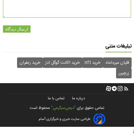
ارسال دیدگاه
تبلیغات متنی
قلیان میرداماد
خرید nft
خرید اکانت گوگل ادز
خرید زعفران
زرچین
درباره ما
تماس با ما
تمامی حقوق برای
"دیجی‌سرگرمی"
محفوظ است
طراحی سایت خبری و خبرگزاری آسام
;