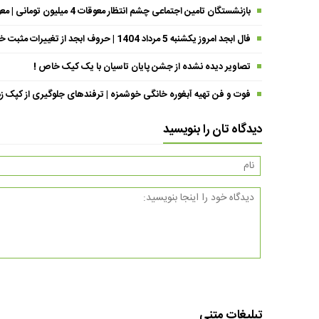
بازنشستگان تامین اجتماعی چشم انتظار معوقات 4 میلیون تومانی | معوقات فروردین حقوق بازنشستگان کی واریز می شود ؟
فال ابجد امروز یکشنبه 5 مرداد 1404 | حروف ابجد از تغییرات مثبت خبر می‌دهند !
تصاویر دیده نشده از جشن پایان تاسیان با یک کیک خاص !
فوت و فن تهیه آبغوره خانگی خوشمزه | ترفندهای جلوگیری از کپک زد
دیدگاه تان را بنویسید
تبلیغات متنی