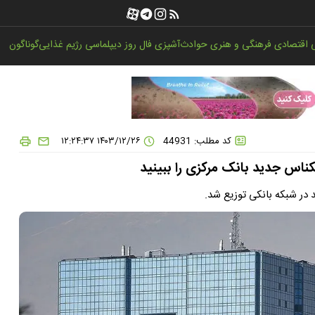
اقتصادی
فرهنگی و هنری
حوادث
آشپزی
فال روز
دیپلماسی
رژیم غذایی
گوناگون
کد مطلب: 44931
۱۴۰۳/۱۲/۲۶ ۱۲:۲۴:۳۷