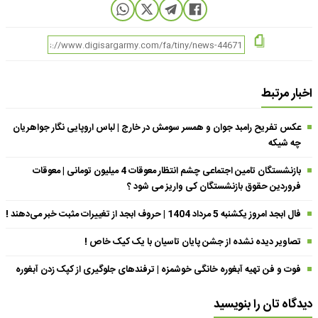
اخبار مرتبط
عکس تفریح رامبد جوان و همسر سومش در خارج | لباس اروپایی نگار جواهریان
چه شیکه
بازنشستگان تامین اجتماعی چشم انتظار معوقات 4 میلیون تومانی | معوقات
فروردین حقوق بازنشستگان کی واریز می شود ؟
فال ابجد امروز یکشنبه 5 مرداد 1404 | حروف ابجد از تغییرات مثبت خبر می‌دهند !
تصاویر دیده نشده از جشن پایان تاسیان با یک کیک خاص !
فوت و فن تهیه آبغوره خانگی خوشمزه | ترفندهای جلوگیری از کپک زدن آبغوره
دیدگاه تان را بنویسید