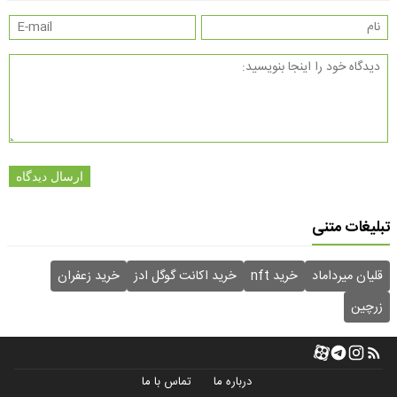
ارسال دیدگاه
تبلیغات متنی
قلیان میرداماد
خرید nft
خرید اکانت گوگل ادز
خرید زعفران
زرچین
درباره ما
تماس با ما