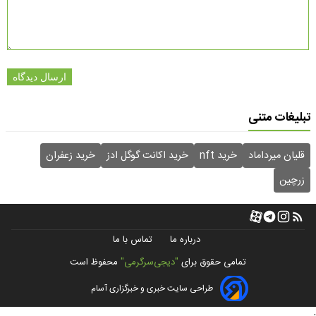
ارسال دیدگاه
تبلیغات متنی
قلیان میرداماد
خرید nft
خرید اکانت گوگل ادز
خرید زعفران
زرچین
درباره ما
تماس با ما
تمامی حقوق برای
"دیجی‌سرگرمی"
محفوظ است
طراحی سایت خبری و خبرگزاری آسام