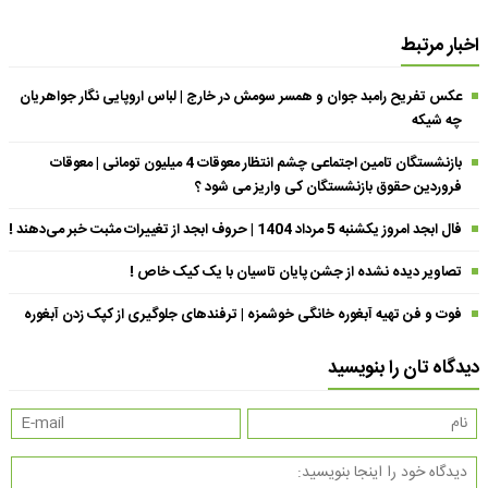
اخبار مرتبط
عکس تفریح رامبد جوان و همسر سومش در خارج | لباس اروپایی نگار جواهریان
چه شیکه
بازنشستگان تامین اجتماعی چشم انتظار معوقات 4 میلیون تومانی | معوقات
فروردین حقوق بازنشستگان کی واریز می شود ؟
فال ابجد امروز یکشنبه 5 مرداد 1404 | حروف ابجد از تغییرات مثبت خبر می‌دهند !
تصاویر دیده نشده از جشن پایان تاسیان با یک کیک خاص !
فوت و فن تهیه آبغوره خانگی خوشمزه | ترفندهای جلوگیری از کپک زدن آبغوره
دیدگاه تان را بنویسید