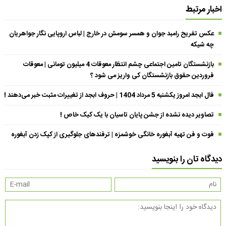
اخبار مرتبط
عکس تفریح رامبد جوان و همسر سومش در خارج | لباس اروپایی نگار جواهریان
چه شیکه
بازنشستگان تامین اجتماعی چشم انتظار معوقات 4 میلیون تومانی | معوقات
فروردین حقوق بازنشستگان کی واریز می شود ؟
فال ابجد امروز یکشنبه 5 مرداد 1404 | حروف ابجد از تغییرات مثبت خبر می‌دهند !
تصاویر دیده نشده از جشن پایان تاسیان با یک کیک خاص !
فوت و فن تهیه آبغوره خانگی خوشمزه | ترفندهای جلوگیری از کپک زدن آبغوره
دیدگاه تان را بنویسید