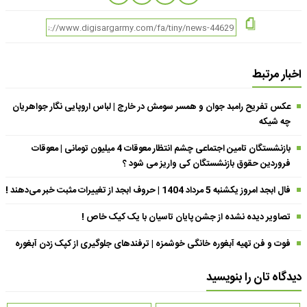
اخبار مرتبط
عکس تفریح رامبد جوان و همسر سومش در خارج | لباس اروپایی نگار جواهریان
چه شیکه
بازنشستگان تامین اجتماعی چشم انتظار معوقات 4 میلیون تومانی | معوقات
فروردین حقوق بازنشستگان کی واریز می شود ؟
فال ابجد امروز یکشنبه 5 مرداد 1404 | حروف ابجد از تغییرات مثبت خبر می‌دهند !
تصاویر دیده نشده از جشن پایان تاسیان با یک کیک خاص !
فوت و فن تهیه آبغوره خانگی خوشمزه | ترفندهای جلوگیری از کپک زدن آبغوره
دیدگاه تان را بنویسید