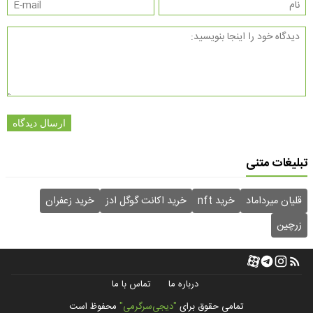
ارسال دیدگاه
تبلیغات متنی
قلیان میرداماد
خرید nft
خرید اکانت گوگل ادز
خرید زعفران
زرچین
درباره ما
تماس با ما
تمامی حقوق برای
"دیجی‌سرگرمی"
محفوظ است