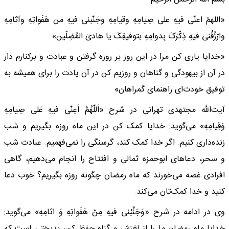
«اللهمّ اعنّی فیهِ علی صِیامِهِ وقیامِهِ وجَنّبنی فیهِ من هَفَواتِهِ وآثامِهِ
وارْزُقْنی فیهِ ذِکْرَکَ بِدوامِهِ بتوفیقِکَ یا هادیَ المُضِلّین»
«خدایا یاری کن مرا در این روز بر روزه گرفتن و عبادت و برکنارم دار
در آن از بیهودگی و گناهان و روزیم کن در آن یادت را برای همیشه به
توفیق خودت‌ای راهنمای گمراهان»
آیت‌الله مجتهدی تهرانی در شرح «اَللّهُمَّ اَعِنّی فیهِ عَلی صِیامِهِ
وَقِیامِهِ» می‌گوید: خدایا کمک کن در این ماه روزه بگیریم و شب
زنده‌داری کنیم. اگر خدا کمک کند، گرسنگی را نمی‌فهمیم. عبادت شب
و سحر، دعا‌های ابوحمزه ثمالی و افتتاح را انجام می‌دهیم، گاهی
افرادی غصه می‌خورند که ماه رمضان چگونه روزه بگیریم؟ خوب دعا
کنید و خدا کمک‌تان می‌کند.
وی در ادامه در شرح «وَجَنِّبْنی فیهِ مِنْ هَفَواتِهِ وَ اثامِهِ» می‌گوید:
خدایا ماه رمضان ما را از لغزش و گناه حفظ کن، بدبختی است که