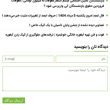
بازنشستگان تامین اجتماعی چشم انتظار معوقات 4 میلیون تومانی | معوقات
فروردین حقوق بازنشستگان کی واریز می شود ؟
فال ابجد امروز یکشنبه 5 مرداد 1404 | حروف ابجد از تغییرات مثبت خبر می‌دهند !
تصاویر دیده نشده از جشن پایان تاسیان با یک کیک خاص !
فوت و فن تهیه آبغوره خانگی خوشمزه | ترفندهای جلوگیری از کپک زدن آبغوره
دیدگاه تان را بنویسید
ارسال دیدگاه