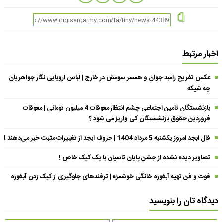
اخبار مرتبط
عکس تفریح رامبد جوان و همسر سومش در خارج | لباس اروپایی نگار جواهریان
چه شیکه
بازنشستگان تامین اجتماعی چشم انتظار معوقات 4 میلیون تومانی | معوقات
فروردین حقوق بازنشستگان کی واریز می شود ؟
فال ابجد امروز یکشنبه 5 مرداد 1404 | حروف ابجد از تغییرات مثبت خبر می‌دهند !
تصاویر دیده نشده از جشن پایان تاسیان با یک کیک خاص !
فوت و فن تهیه آبغوره خانگی خوشمزه | ترفندهای جلوگیری از کپک زدن آبغوره
دیدگاه تان را بنویسید