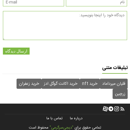
ارسال دیدگاه
تبلیغات متنی
قلیان میرداماد
خرید nft
خرید اکانت گوگل ادز
خرید زعفران
زرچین
درباره ما
تماس با ما
تمامی حقوق برای
"دیجی‌سرگرمی"
محفوظ است