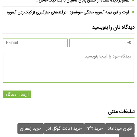
تصاویر دیده نشده از جشن پایان تاسیان با یک کیک خاص !
فوت و فن تهیه آبغوره خانگی خوشمزه | ترفندهای جلوگیری از کپک زدن آبغوره
دیدگاه تان را بنویسید
ارسال دیدگاه
تبلیغات متنی
قلیان میرداماد
خرید nft
خرید اکانت گوگل ادز
خرید زعفران