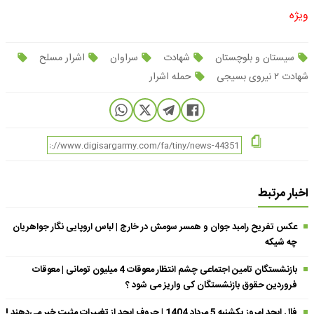
ویژه
سیستان و بلوچستان
شهادت
سراوان
اشرار مسلح
شهادت ۲ نیروی بسیجی
حمله اشرار
اخبار مرتبط
عکس تفریح رامبد جوان و همسر سومش در خارج | لباس اروپایی نگار جواهریان
چه شیکه
بازنشستگان تامین اجتماعی چشم انتظار معوقات 4 میلیون تومانی | معوقات
فروردین حقوق بازنشستگان کی واریز می شود ؟
فال ابجد امروز یکشنبه 5 مرداد 1404 | حروف ابجد از تغییرات مثبت خبر می‌دهند !